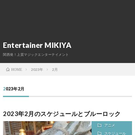
ー
ィ
（出
真・
マ
ル
ー
演
動
ジ
外
ル
料）
画
ッ
部
お
Entertainer MIKIYA
ク
リ
問
関西発！上質マジックエンターテイメント
教
ン
い
2023年
2月
HOME
室
ク
合
2023年2月
わ
2023年2月のスケジュールとブルーロック
せ
アニメ
スケジュール