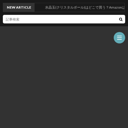
NEW ARTICLE
水晶玉(クリスタルボール)はどこで買う？Amazonはお
ス
ケ
プ
ジ
ロ
料
ュ
フ
金
写