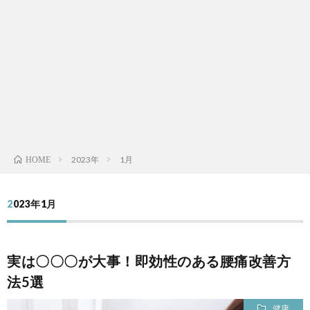
ー
ィ
（出
真・
マ
ル
ー
演
動
ジ
外
ル
料）
画
ッ
部
お
ク
リ
問
教
ン
い
2023年
1月
HOME
室
ク
合
2023年1月
わ
実は〇〇〇が大事！即効性のある腰痛改善方
せ
法5選
健康