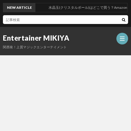
NEW ARTICLE
水晶玉(クリスタルボール)はどこで買う？Amazonは
Entertainer MIKIYA
関西発！上質マジックエンターテイメント
ス
ケ
プ
ジ
ロ
料
ュ
フ
金
写