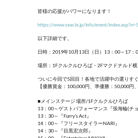
皆様の応援がパワーになります！
https://www.seacle.jp/info/event/index.asp?n=
以下詳細です。
日時：2019年10月13日（日）13：00～17：0
場所：1Fクルクルひろば・2Fマクドナルド
ついに今回で5回目！各地で活躍中の選りす
【優勝賞金：100,000円、準優勝：50,000円、
■メインステージ 場所/1Fクルクルひろば
13：00～ゲストパフォーマンス『張海輪(チ
13：30～『Furry’s Act』
14：00～『フリースタイラーNARI』
14：30～『目黒宏次郎』
15：00～『Entertainer MIKIYA』