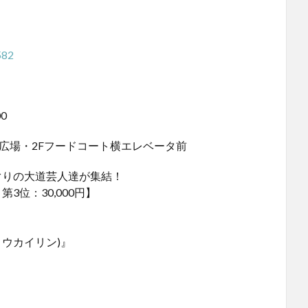
582
0
横広場・2Fフードコート横エレベータ前
ぐりの大道芸人達が集結！
第3位：30,000円】
ョウカイリン)』