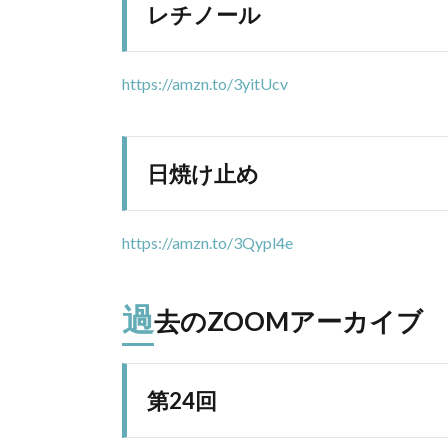
レチノール
https://amzn.to/3yitUcv
日焼け止め
https://amzn.to/3Qypl4e
過
去のZOOMアーカイブ
第24回