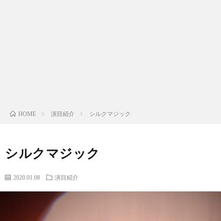
ー
ィ
（出
真・
マ
ル
ー
演
動
ジ
外
ル
料）
画
ッ
部
お
ク
リ
問
教
ン
い
演目紹介
シルクマジック
HOME
室
ク
合
シルクマジック
わ
2020.01.08
演目紹介
せ