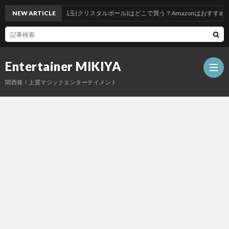
NEW ARTICLE
水晶玉(クリスタルボール)はどこで買う？Amazonはおすすめしな
Entertainer MIKIYA
関西発！上質マジックエンターテイメント
ス
ケ
プ
ジ
ロ
料
ュ
フ
金
写